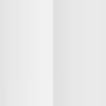
Перейти к основному содержимому
Эффекты
Случайный эффект
Модели
Блог
Цены
О нас
Попробовать бесплатно
Поиск...
⌘
K
Открыть меню навигации
Главная
Эффекты
Анимировать эмодзи и смайлики — создание
движущихся стикеров через нейросеть