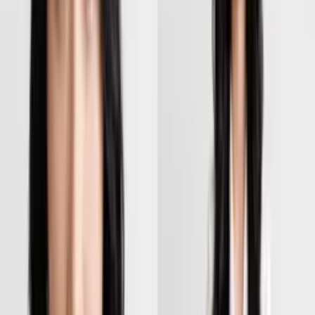
Промт для генерации анимированных эмодзи
и смайликов
Анимируй эмодзи
Шаг
1
Выбери пример
Понравилось фото или видео — просто нажми "повторить"
Шаг
2
Загрузи фото
Ничего настраивать не нужно