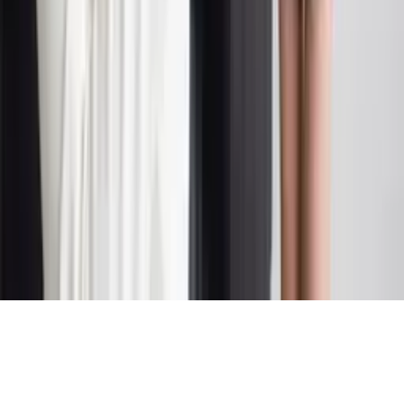
Покажи другим.
Попробовать бесплатно
Главная
Эффекты
Создать
Случайное
Поиск
Мы используем файлы cookie
Мы используем файлы cookie, чтобы обеспечить вам
лучший опыт на нашем веб-сайте. Для получения
дополнительной информации о том, как мы используем
файлы cookie, пожалуйста, ознакомьтесь с нашей
политикой в отношении файлов cookie.
Принять
Отклонить