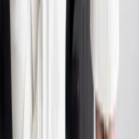
Убрать шум из видео онлайн — создание
чистого звука с помощью нейросетей
Повторить
Все эффекты
Выберите что вам по душе в стиле актуальных трендов
Эффекты
Блог
Цены
О нас
FAQ
©
2026
AVALAVA.
Все права защищены.
Политика конфиденциальности
Пользовательское
соглашение
Обработка персональных данных
Попробуй. Удиви.