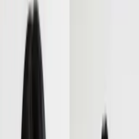
Повторить на сайте
или повторить в