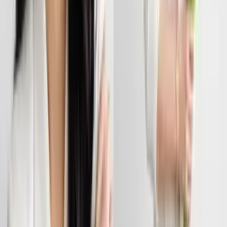
День самовлюблённых: создай
персональную нейросетевую валентинку для
себя
Повторить
Нейросеть для фотосессии в стиле селфи
Повторить