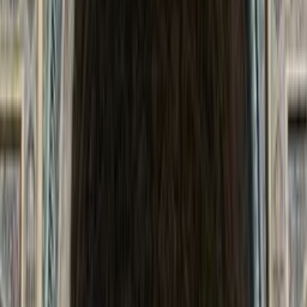
MAX
Фотосессия с красной икрой в стиле русской девушки
подарит вам неповторимые зимние снимки, полные стиля и
изысканности. Наша нейросеть позволяет создать
оригинальные образы, которые подчеркнут уникальность
каждой детали.