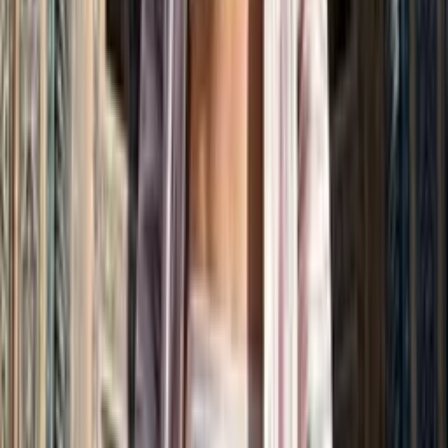
Повторить
Фотосессия в Самарканде — создание
снимков по фото через нейросеть
Повторить
Все эффекты
Выберите что вам по душе в стиле актуальных трендов
Эффекты
Блог
Цены
О нас
FAQ
©
2026
AVALAVA.
Все права защищены.
Политика конфиденциальности
Пользовательское
соглашение
Обработка персональных данных
Попробуй. Удиви.
Покажи другим.