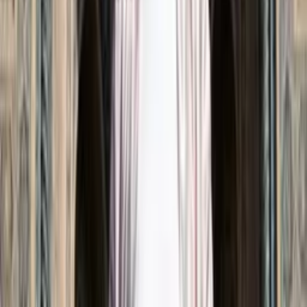
Видео создай животного — создание
уникальных анимированных зверей с
помощью нейросети
Повторить
Фото на фоне вертолета с помощью
нейросети — создайте уникальные снимки
Повторить
Коллаж на день рождения бабушки с
помощью нейросети по вашим фотографиям
Повторить