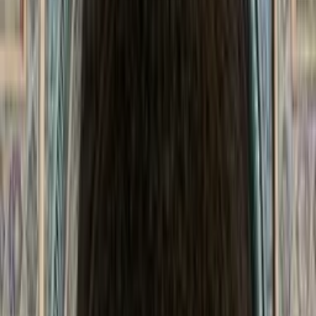
Telegram