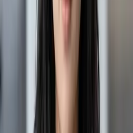
MAX
Погрузитесь в магию зимы с нашими фотосессиями в
шубах, которые идеально подойдут как для девушек, так и
для детей.
Наша нейросеть предложит вам стильные образы и